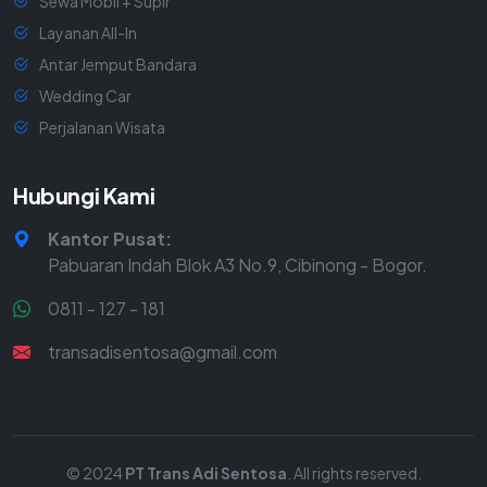
Sewa Mobil + Supir
Layanan All-In
Antar Jemput Bandara
Wedding Car
Perjalanan Wisata
Hubungi Kami
Kantor Pusat:
Pabuaran Indah Blok A3 No.9, Cibinong - Bogor.
0811 - 127 - 181
transadisentosa@gmail.com
© 2024
PT Trans Adi Sentosa
. All rights reserved.