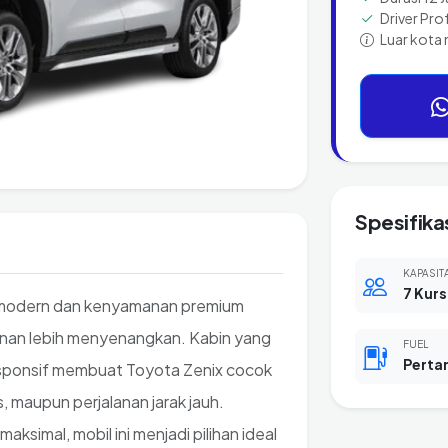
Driver Pro
Luar kota 
Spesifika
KAPASIT
7 Kurs
 modern dan kenyamanan premium
anan lebih menyenangkan. Kabin yang
FUEL
Perta
responsif membuat Toyota Zenix cocok
s, maupun perjalanan jarak jauh.
simal, mobil ini menjadi pilihan ideal