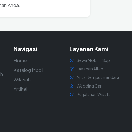
nan Anda.
Navigasi
Layanan Kami
Home
Sewa Mobil + Supir
Layanan All-In
Katalog Mobil
ah
Antar Jemput Bandara
Wilayah
Wedding Car
Artikel
Perjalanan Wisata