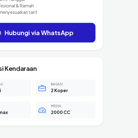
fesional & Ramah
menyesuaikan tarif
Hubungi via WhatsApp
si Kendaraan
AS
BAGASI
i
2 Koper
MESIN
max
2000 CC