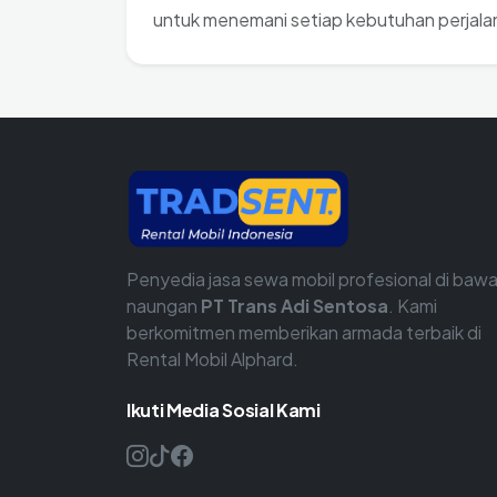
untuk menemani setiap kebutuhan perjala
Penyedia jasa sewa mobil profesional di baw
naungan
PT Trans Adi Sentosa
. Kami
berkomitmen memberikan armada terbaik di
Rental Mobil Alphard.
Ikuti Media Sosial Kami