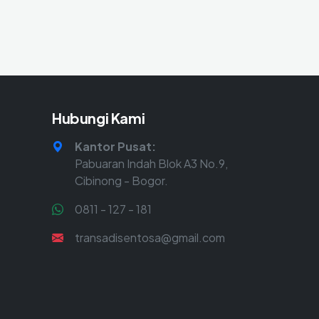
Hubungi Kami
Kantor Pusat:
Pabuaran Indah Blok A3 No.9,
Cibinong - Bogor.
0811 - 127 - 181
transadisentosa@gmail.com