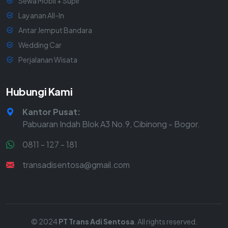
Sewa Mobil + Supir
Layanan All-In
Antar Jemput Bandara
Wedding Car
Perjalanan Wisata
Hubungi Kami
Kantor Pusat:
Pabuaran Indah Blok A3 No.9, Cibinong - Bogor.
0811 - 127 - 181
transadisentosa@gmail.com
© 2024
PT Trans Adi Sentosa
. All rights reserved.