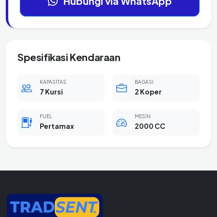
Hubungi via WhatsApp
Spesifikasi Kendaraan
KAPASITAS
BAGASI
7 Kursi
2 Koper
FUEL
MESIN
Pertamax
2000 CC