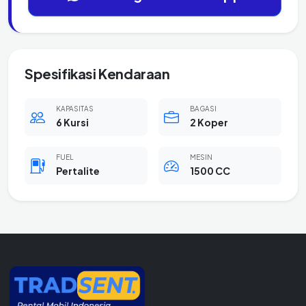
Spesifikasi Kendaraan
KAPASITAS
BAGASI
6 Kursi
2 Koper
FUEL
MESIN
Pertalite
1500 CC