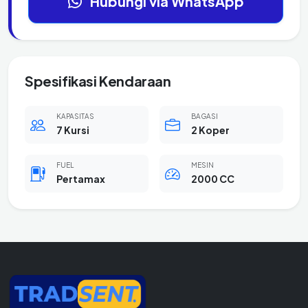
Hubungi via WhatsApp
Spesifikasi Kendaraan
KAPASITAS
BAGASI
7 Kursi
2 Koper
FUEL
MESIN
Pertamax
2000 CC