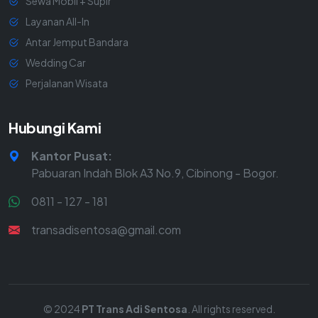
Sewa Mobil + Supir
Layanan All-In
Antar Jemput Bandara
Wedding Car
Perjalanan Wisata
Hubungi Kami
Kantor Pusat:
Pabuaran Indah Blok A3 No.9, Cibinong - Bogor.
0811 - 127 - 181
transadisentosa@gmail.com
© 2024
PT Trans Adi Sentosa
. All rights reserved.