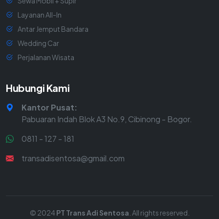
Sewa Mobil + Supir
Layanan All-In
Antar Jemput Bandara
Wedding Car
Perjalanan Wisata
Hubungi Kami
Kantor Pusat:
Pabuaran Indah Blok A3 No.9, Cibinong - Bogor.
0811 - 127 - 181
transadisentosa@gmail.com
© 2024
PT Trans Adi Sentosa
. All rights reserved.