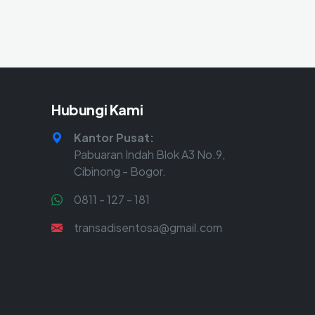
Hubungi Kami
Kantor Pusat:
Pabuaran Indah Blok A3 No.9,
Cibinong - Bogor.
0811 - 127 - 181
transadisentosa@gmail.com