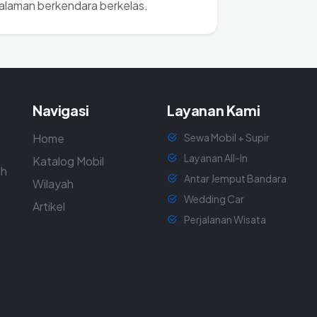
alaman berkendara berkelas.
Navigasi
Layanan Kami
Home
Sewa Mobil + Supir
Layanan All-In
Katalog Mobil
ah
Antar Jemput Bandara
Wilayah
Wedding Car
Artikel
Perjalanan Wisata