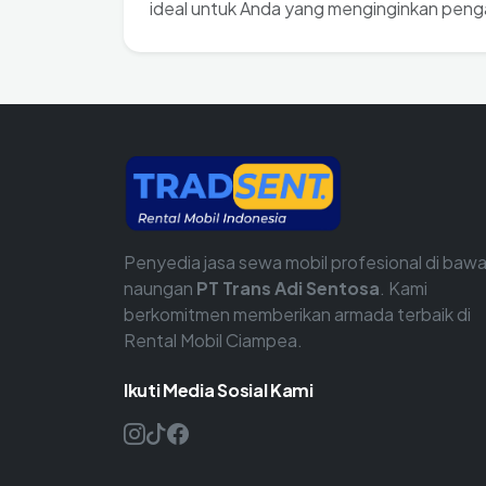
ideal untuk Anda yang menginginkan peng
Penyedia jasa sewa mobil profesional di baw
naungan
PT Trans Adi Sentosa
. Kami
berkomitmen memberikan armada terbaik di
Rental Mobil Ciampea.
Ikuti Media Sosial Kami