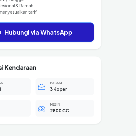
fesional & Ramah
menyesuaikan tarif
Hubungi via WhatsApp
si Kendaraan
AS
BAGASI
i
3 Koper
MESIN
2800 CC