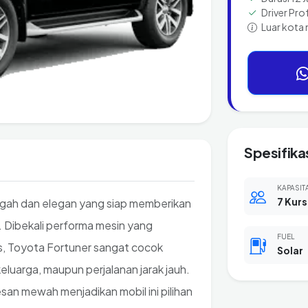
Driver Pro
Luar kota 
Spesifika
KAPASIT
7 Kurs
agah dan elegan yang siap memberikan
. Dibekali performa mesin yang
FUEL
as, Toyota Fortuner sangat cocok
Solar
keluarga, maupun perjalanan jarak jauh.
an mewah menjadikan mobil ini pilihan