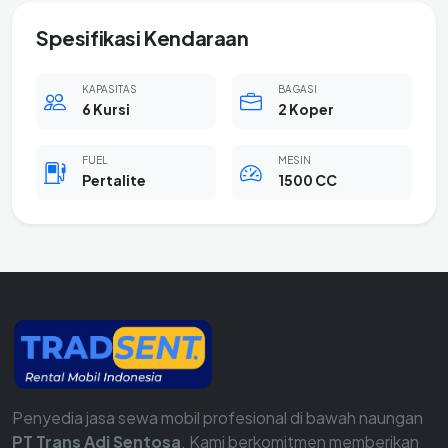
Spesifikasi Kendaraan
KAPASITAS
BAGASI
6 Kursi
2 Koper
FUEL
MESIN
Pertalite
1500 CC
Penyedia jasa sewa mobil profesional di bawah naungan
PT Trans Adi Sentosa
. Kami berkomitmen memberikan