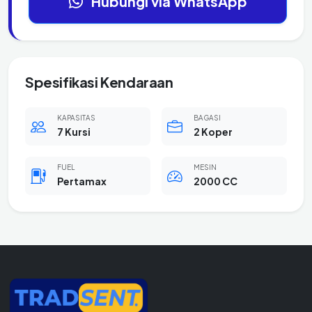
Hubungi via WhatsApp
Spesifikasi Kendaraan
KAPASITAS
BAGASI
7 Kursi
2 Koper
FUEL
MESIN
Pertamax
2000 CC