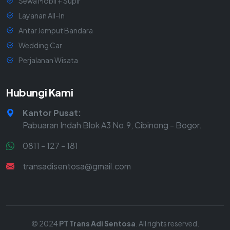
Sewa Mobil + Supir
Layanan All-In
Antar Jemput Bandara
Wedding Car
Perjalanan Wisata
Hubungi Kami
Kantor Pusat:
Pabuaran Indah Blok A3 No.9, Cibinong - Bogor.
0811 - 127 - 181
transadisentosa@gmail.com
© 2024
PT Trans Adi Sentosa
. All rights reserved.