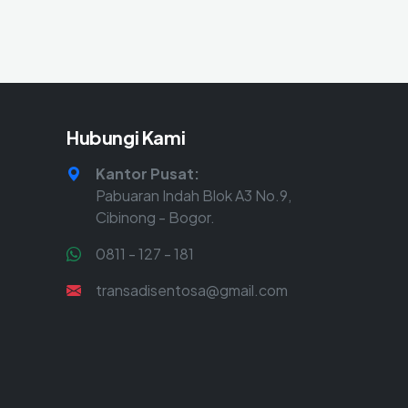
Hubungi Kami
Kantor Pusat:
Pabuaran Indah Blok A3 No.9,
Cibinong - Bogor.
0811 - 127 - 181
transadisentosa@gmail.com