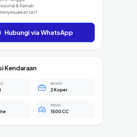
fesional & Ramah
menyesuaikan tarif
Hubungi via WhatsApp
si Kendaraan
AS
BAGASI
i
2 Koper
MESIN
ite
1500 CC