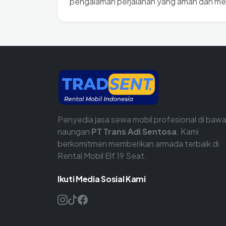
pengalaman perjalanan yang aman dan m
Penyedia jasa sewa mobil profesional di baw
naungan
PT Trans Adi Sentosa
. Kami
berkomitmen memberikan armada terbaik di
Rental Mobil Elf 19 Seat.
Ikuti Media Sosial Kami