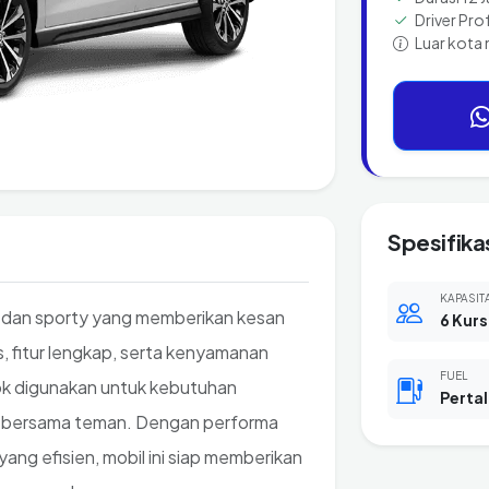
Driver Pro
Luar kota 
Spesifika
KAPASIT
 dan sporty yang memberikan kesan
6 Kurs
as, fitur lengkap, serta kenyamanan
FUEL
ok digunakan untuk kebutuhan
Pertal
ta bersama teman. Dengan performa
ang efisien, mobil ini siap memberikan