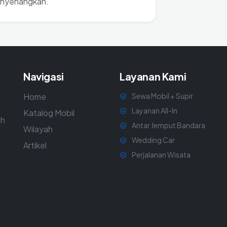
enyenangkan.
Navigasi
Layanan Kami
Home
Sewa Mobil + Supir
Layanan All-In
Katalog Mobil
ah
Antar Jemput Bandara
Wilayah
Wedding Car
Artikel
Perjalanan Wisata