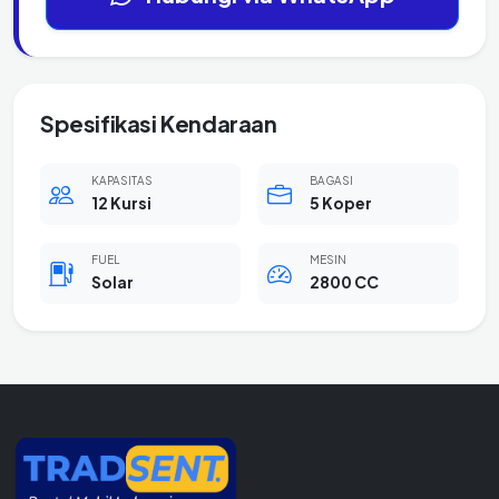
Spesifikasi Kendaraan
KAPASITAS
BAGASI
12 Kursi
5 Koper
FUEL
MESIN
Solar
2800 CC