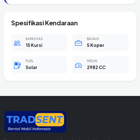
Spesifikasi Kendaraan
KAPASITAS
BAGASI
15 Kursi
5 Koper
FUEL
MESIN
Solar
2982 CC