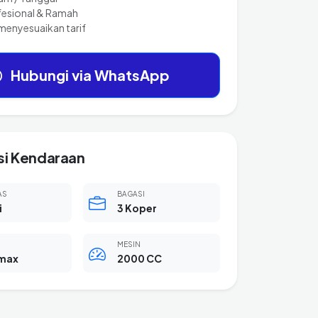
fesional & Ramah
menyesuaikan tarif
Hubungi via WhatsApp
si Kendaraan
AS
BAGASI
i
3 Koper
MESIN
max
2000 CC