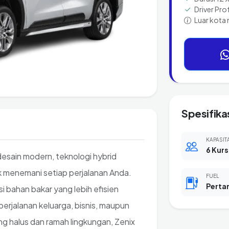
Driver Pro
Luar kota 
Spesifika
KAPASIT
6 Kurs
esain modern, teknologi hybrid
 menemani setiap perjalanan Anda.
FUEL
Perta
si bahan bakar yang lebih efisien
erjalanan keluarga, bisnis, maupun
ng halus dan ramah lingkungan, Zenix