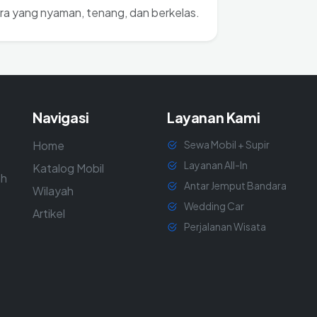
a yang nyaman, tenang, dan berkelas.
Navigasi
Layanan Kami
Home
Sewa Mobil + Supir
Layanan All-In
Katalog Mobil
ah
Antar Jemput Bandara
Wilayah
Wedding Car
Artikel
Perjalanan Wisata