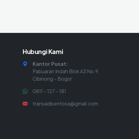
Hubungi Kami
Kantor Pusat:
Pabuaran Indah Blok A3 No.9,
Cibinong - Bogor.
0811 - 127 - 181
transadisentosa@gmail.com