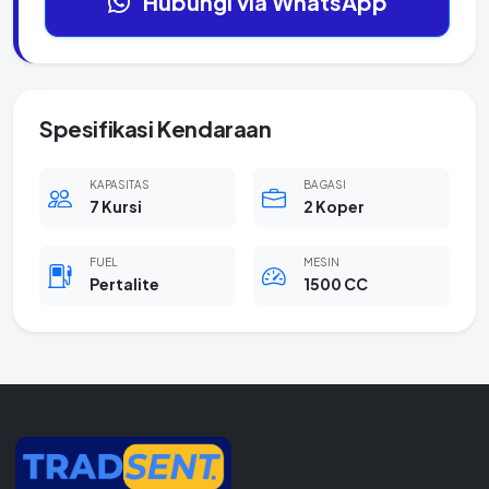
Hubungi via WhatsApp
Spesifikasi Kendaraan
KAPASITAS
BAGASI
7 Kursi
2 Koper
FUEL
MESIN
Pertalite
1500 CC