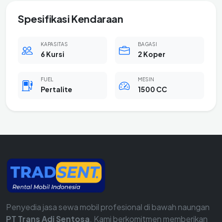
Spesifikasi Kendaraan
KAPASITAS
BAGASI
6 Kursi
2 Koper
FUEL
MESIN
Pertalite
1500 CC
Penyedia jasa sewa mobil profesional di bawah naungan
PT Trans Adi Sentosa
. Kami berkomitmen memberikan