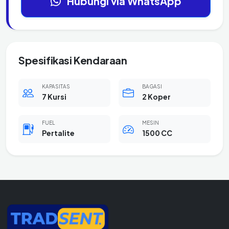
Hubungi via WhatsApp
Spesifikasi Kendaraan
KAPASITAS
BAGASI
7 Kursi
2 Koper
FUEL
MESIN
Pertalite
1500 CC