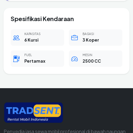
Spesifikasi Kendaraan
KAPASITAS
BAGASI
6 Kursi
3 Koper
FUEL
MESIN
Pertamax
2500 CC
Penyedia jasa sewa mobil profesional di bawah naungan