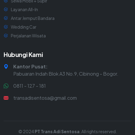
Sewa Mobil + Supir
Layanan All-In
Antar Jemput Bandara
Wedding Car
Perjalanan Wisata
Hubungi Kami
Kantor Pusat:
Pabuaran Indah Blok A3 No.9, Cibinong - Bogor.
0811 - 127 - 181
transadisentosa@gmail.com
© 2024
PT Trans Adi Sentosa
. All rights reserved.