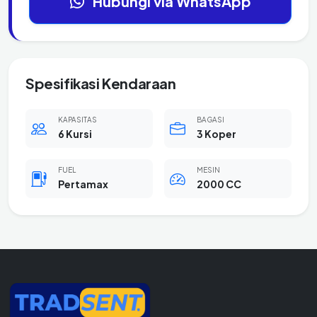
Hubungi via WhatsApp
Spesifikasi Kendaraan
KAPASITAS
BAGASI
6 Kursi
3 Koper
FUEL
MESIN
Pertamax
2000 CC