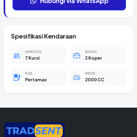
Hubungi via WhatsApp
Spesifikasi Kendaraan
KAPASITAS
BAGASI
7 Kursi
2 Koper
FUEL
MESIN
Pertamax
2000 CC