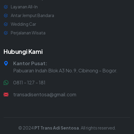
Layanan All-In
Antar Jemput Bandara
Wedding Car
Perjalanan Wisata
Hubungi Kami
Kantor Pusat:
Pabuaran Indah Blok A3 No.9, Cibinong - Bogor.
0811 - 127 - 181
transadisentosa@gmail.com
© 2024
PT Trans Adi Sentosa
. All rights reserved.