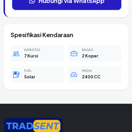
Hubungi via WhatsApp
Spesifikasi Kendaraan
KAPASITAS
BAGASI
7 Kursi
2 Koper
FUEL
MESIN
Solar
2400 CC