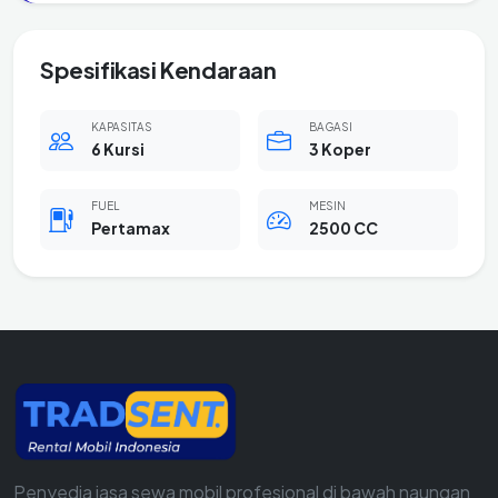
Spesifikasi Kendaraan
KAPASITAS
BAGASI
6 Kursi
3 Koper
FUEL
MESIN
Pertamax
2500 CC
Penyedia jasa sewa mobil profesional di bawah naungan