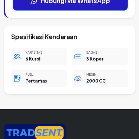
Hubungi via WhatsApp
Spesifikasi Kendaraan
KAPASITAS
BAGASI
6 Kursi
3 Koper
FUEL
MESIN
Pertamax
2000 CC