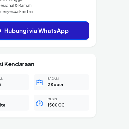
fesional & Ramah
menyesuaikan tarif
Hubungi via WhatsApp
si Kendaraan
AS
BAGASI
i
2 Koper
MESIN
ite
1500 CC