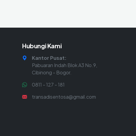
Hubungi Kami
Kantor Pusat:
Pabuaran Indah Blok A3 No.9,
Cibinong - Bogor.
0811 - 127 - 181
transadisentosa@gmail.com