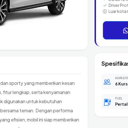
Driver Pro
Luar kota 
Spesifika
KAPASIT
 dan sporty yang memberikan kesan
6 Kurs
as, fitur lengkap, serta kenyamanan
FUEL
ok digunakan untuk kebutuhan
Pertal
ta bersama teman. Dengan performa
ang efisien, mobil ini siap memberikan