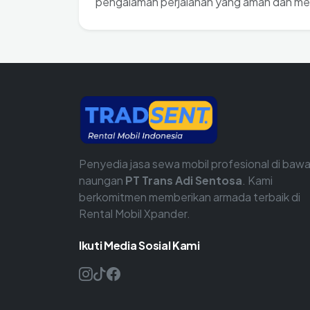
pengalaman perjalanan yang aman dan m
Penyedia jasa sewa mobil profesional di baw
naungan
PT Trans Adi Sentosa
. Kami
berkomitmen memberikan armada terbaik di
Rental Mobil Xpander.
Ikuti Media Sosial Kami