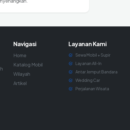
enyenangkan.
Navigasi
Layanan Kami
Home
Sewa Mobil + Supir
Layanan All-In
Katalog Mobil
ah
Antar Jemput Bandara
Wilayah
Wedding Car
Artikel
Perjalanan Wisata