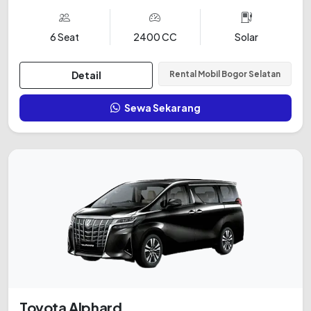
6 Seat
2400 CC
Solar
Detail
Rental Mobil Bogor Selatan
Sewa Sekarang
Toyota Alphard