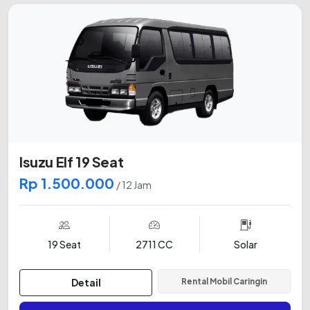
Isuzu Elf 19 Seat
Rp 1.500.000
/ 12 Jam
19 Seat
2711 CC
Solar
Detail
Rental Mobil Caringin