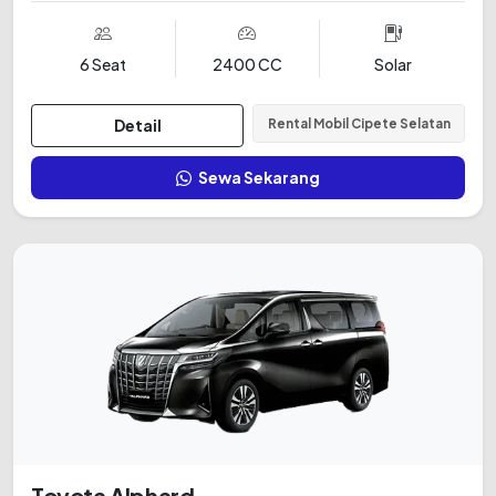
6 Seat
2400 CC
Solar
Detail
Rental Mobil Cipete Selatan
Sewa Sekarang
Toyota Alphard