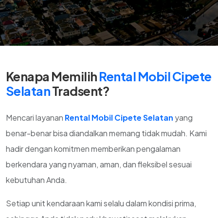
Kenapa Memilih
Rental Mobil Cipete
Selatan
Tradsent?
Mencari layanan
Rental Mobil Cipete Selatan
yang
benar-benar bisa diandalkan memang tidak mudah. Kami
hadir dengan komitmen memberikan pengalaman
berkendara yang nyaman, aman, dan fleksibel sesuai
kebutuhan Anda.
Setiap unit kendaraan kami selalu dalam kondisi prima,