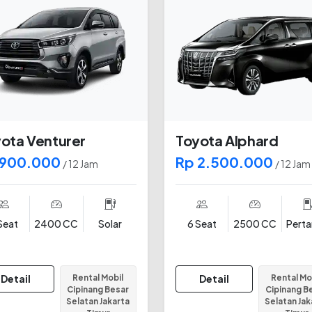
ota Venturer
Toyota Alphard
 900.000
Rp 2.500.000
/ 12 Jam
/ 12 Jam
Seat
2400 CC
Solar
6 Seat
2500 CC
Pert
Detail
Rental Mobil
Detail
Rental Mo
Cipinang Besar
Cipinang B
Selatan Jakarta
Selatan Jak