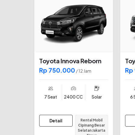
Toyota Innova Reborn
Toy
Rp 750.000
Rp
/ 12 Jam
7 Seat
2400 CC
Solar
6 
Detail
Rental Mobil
Cipinang Besar
Selatan Jakarta