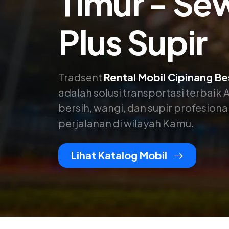
Timur - Se
Plus Supir
Tradsent
Rental Mobil Cipinang Be
adalah solusi transportasi terbai
bersih, wangi, dan supir profesio
perjalanan di wilayah Kamu.
Lihat Katalog Mobil