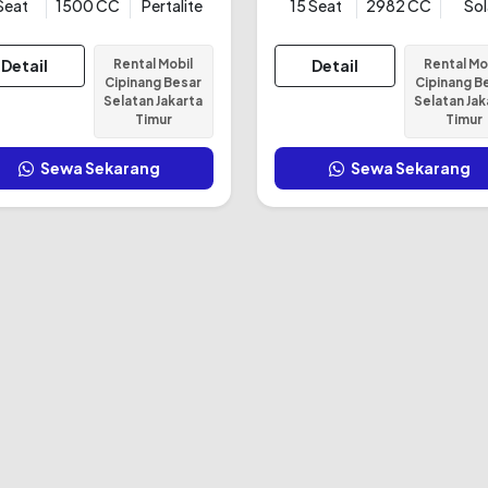
Seat
1500 CC
Pertalite
15 Seat
2982 CC
Sol
Detail
Rental Mobil
Detail
Rental Mo
Cipinang Besar
Cipinang B
Selatan Jakarta
Selatan Jak
Timur
Timur
Sewa Sekarang
Sewa Sekarang