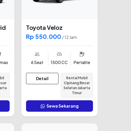
id
Toyota Veloz
Rp 550.000
/ 12 Jam
amax
6 Seat
1500 CC
Pertalite
bil
Detail
Rental Mobil
esar
Cipinang Besar
arta
Selatan Jakarta
Timur
Sewa Sekarang