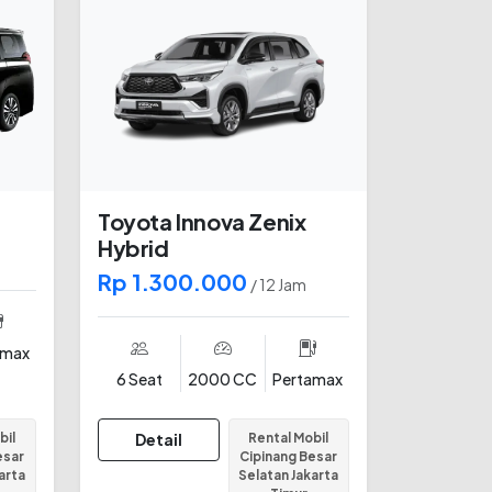
Toyota Innova Zenix
Hybrid
Rp 1.300.000
/ 12 Jam
amax
6 Seat
2000 CC
Pertamax
bil
Detail
Rental Mobil
esar
Cipinang Besar
arta
Selatan Jakarta