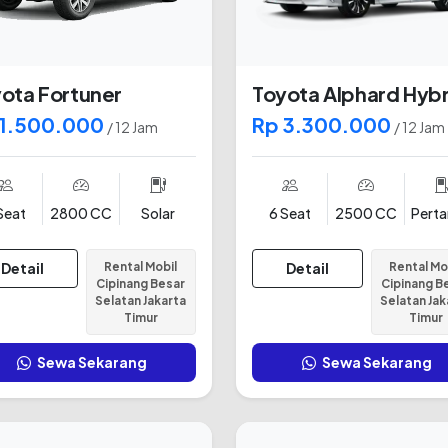
ota Fortuner
Toyota Alphard Hybr
 1.500.000
Rp 3.300.000
/ 12 Jam
/ 12 Jam
Seat
2800 CC
Solar
6 Seat
2500 CC
Pert
Detail
Rental Mobil
Detail
Rental Mo
Cipinang Besar
Cipinang B
Selatan Jakarta
Selatan Jak
Timur
Timur
Sewa Sekarang
Sewa Sekarang