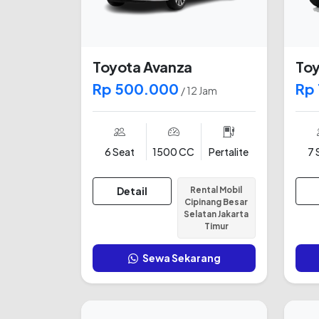
Toyota Avanza
Toy
Rp 500.000
Rp
/ 12 Jam
6 Seat
1500 CC
Pertalite
7 
Detail
Rental Mobil
Cipinang Besar
Selatan Jakarta
Timur
Sewa Sekarang