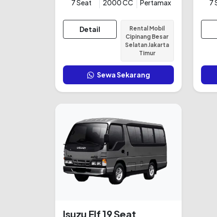
7 Seat
2000 CC
Pertamax
7 
Detail
Rental Mobil
Cipinang Besar
Selatan Jakarta
Timur
Sewa Sekarang
Isuzu Elf 19 Seat