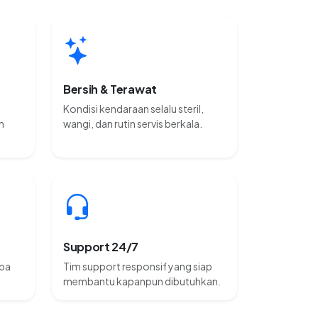
Bersih & Terawat
Kondisi kendaraan selalu steril,
n
wangi, dan rutin servis berkala.
Support 24/7
npa
Tim support responsif yang siap
membantu kapanpun dibutuhkan.