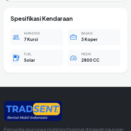
Spesifikasi Kendaraan
KAPASITAS
BAGASI
7 Kursi
3 Koper
FUEL
MESIN
Solar
2800 CC
Penyedia jasa sewa mobil profesional di bawah naungan