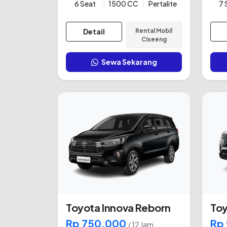
6 Seat
1500 CC
Pertalite
7 
Detail
Rental Mobil
Ciseeng
Sewa Sekarang
Toyota Innova Reborn
Toy
Rp 750.000
Rp
/ 12 Jam