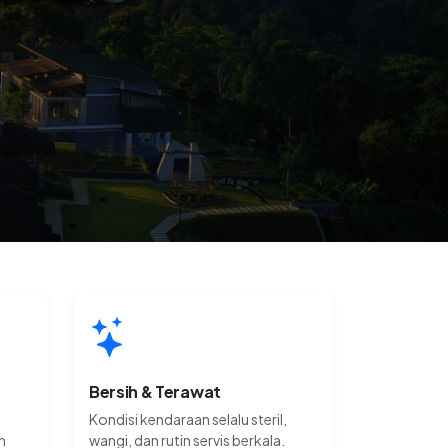
Bersih & Terawat
Kondisi kendaraan selalu steril,
n
wangi, dan rutin servis berkala.