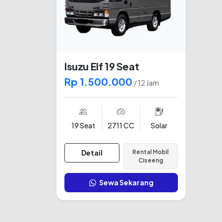
Isuzu Elf 19 Seat
Rp 1.500.000
/ 12 Jam
19 Seat
2711 CC
Solar
Detail
Rental Mobil
Ciseeng
Sewa Sekarang