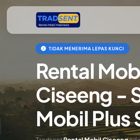
TIDAK MENERIMA LEPAS KUNCI
Rental Mob
Ciseeng -
Mobil Plus 
Tradsent
Rental Mobil Ciseeng
ada