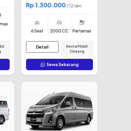
Rp 1.300.000
/ 12 Jam
amax
6 Seat
2000 CC
Pertamax
bil
Detail
Rental Mobil
g
Ciseeng
Sewa Sekarang