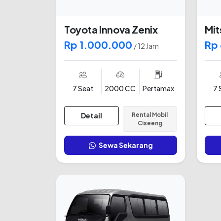
Toyota Innova Zenix
Mit
Rp 1.000.000
Rp
/ 12 Jam
7 Seat
2000 CC
Pertamax
7 
Detail
Rental Mobil
Ciseeng
Sewa Sekarang