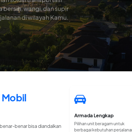
bersih, wangi, dan supir
alanan di wilayah Kamu.
 Mobil
Armada Lengkap
Pilihan unit beragam untuk
benar-benar bisa diandalkan
berbagai kebutuhan perjalana