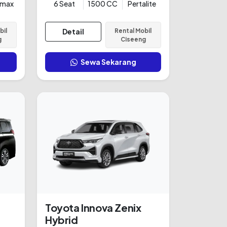
amax
6 Seat
1500 CC
Pertalite
bil
Detail
Rental Mobil
g
Ciseeng
Sewa Sekarang
Toyota Innova Zenix
Hybrid