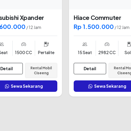
subishi Xpander
Hiace Commuter
 600.000
Rp 1.500.000
/ 12 Jam
/ 12 Jam
Seat
1500 CC
Pertalite
15 Seat
2982 CC
Sol
Detail
Rental Mobil
Detail
Rental Mo
Ciseeng
Ciseen
Sewa Sekarang
Sewa Sekarang