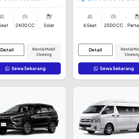
Seat
2400 CC
Solar
6 Seat
2500 CC
Pert
Detail
Rental Mobil
Detail
Rental Mo
Ciseeng
Ciseen
Sewa Sekarang
Sewa Sekarang