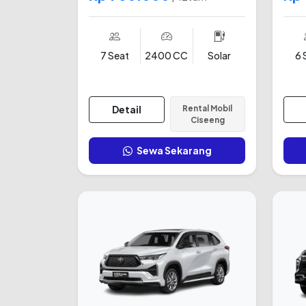
7 Seat
2400 CC
Solar
6 
Detail
Rental Mobil
Ciseeng
Sewa Sekarang