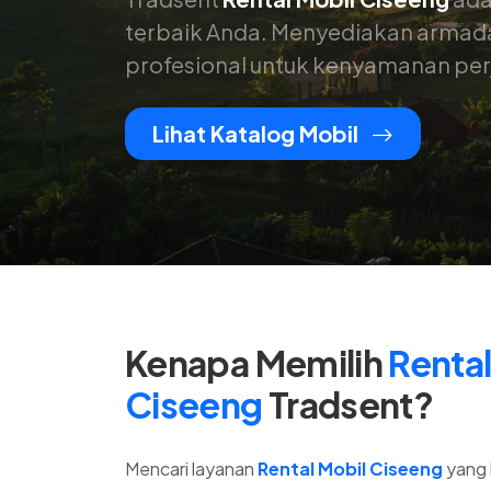
terbaik Anda. Menyediakan armada 
profesional untuk kenyamanan perj
Lihat Katalog Mobil
Kenapa Memilih
Rental
Ciseeng
Tradsent?
Mencari layanan
Rental Mobil Ciseeng
yang 