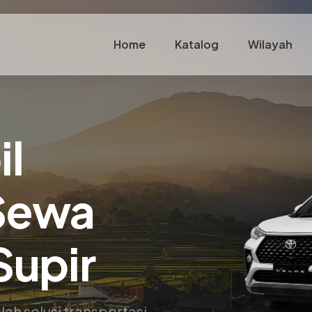
Home
Katalog
Wilayah
il
 Sewa
Supir
lah solusi transportasi