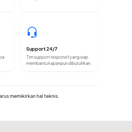
Support 24/7
npa
Tim support responsif yang siap
membantu kapanpun dibutuhkan.
arus memikirkan hal teknis.