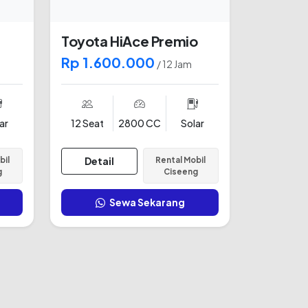
Toyota HiAce Premio
Rp 1.600.000
/ 12 Jam
ar
12 Seat
2800 CC
Solar
bil
Detail
Rental Mobil
g
Ciseeng
Sewa Sekarang