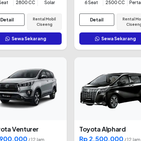
Seat
2800 CC
Solar
6 Seat
2500 CC
Pert
Detail
Rental Mobil
Detail
Rental Mo
Ciseeng
Ciseen
Sewa Sekarang
Sewa Sekarang
ota Venturer
Toyota Alphard
 900.000
Rp 2.500.000
/ 12 Jam
/ 12 Jam