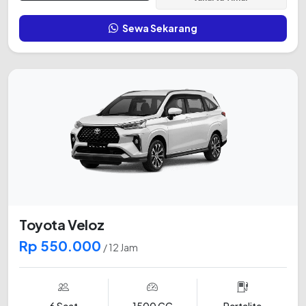
Sewa Sekarang
Toyota Veloz
Rp 550.000
/ 12 Jam
6 Seat
1500 CC
Pertalite