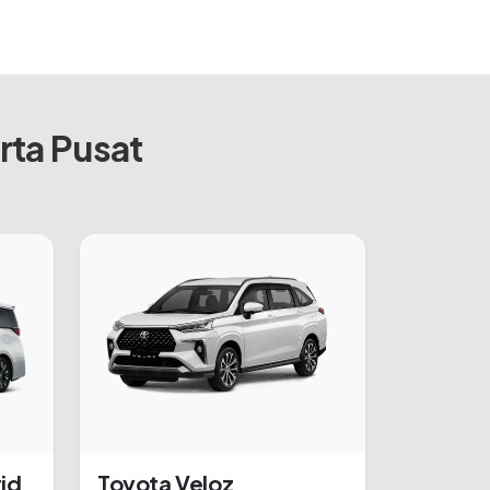
rta Pusat
id
Toyota Veloz