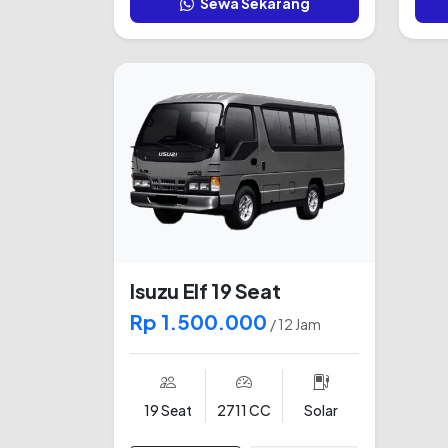
Sewa Sekarang
Isuzu Elf 19 Seat
Rp 1.500.000
/ 12 Jam
19 Seat
2711 CC
Solar