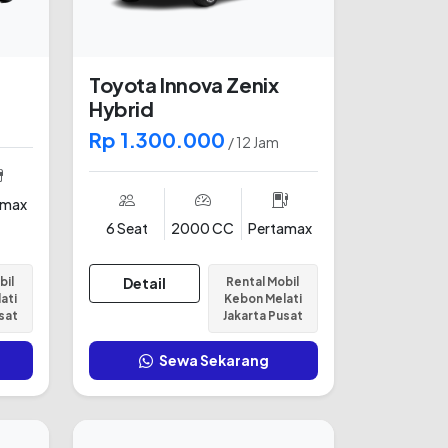
Toyota Innova Zenix
Hybrid
Rp 1.300.000
/ 12 Jam
amax
6 Seat
2000 CC
Pertamax
bil
Detail
Rental Mobil
ati
Kebon Melati
sat
Jakarta Pusat
Sewa Sekarang