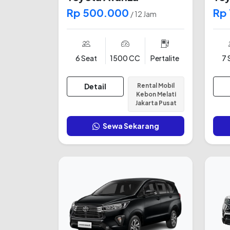
Rp 500.000
Rp
/ 12 Jam
6 Seat
1500 CC
Pertalite
7 
Detail
Rental Mobil
Kebon Melati
Jakarta Pusat
Sewa Sekarang