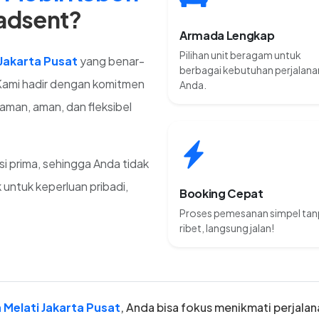
adsent?
Armada Lengkap
Pilihan unit beragam untuk
 Jakarta Pusat
yang benar-
berbagai kebutuhan perjalana
Kami hadir dengan komitmen
Anda.
man, aman, dan fleksibel
si prima, sehingga Anda tidak
 untuk keperluan pribadi,
Booking Cepat
Proses pemesanan simpel ta
ribet, langsung jalan!
 Melati Jakarta Pusat
, Anda bisa fokus menikmati perjalan