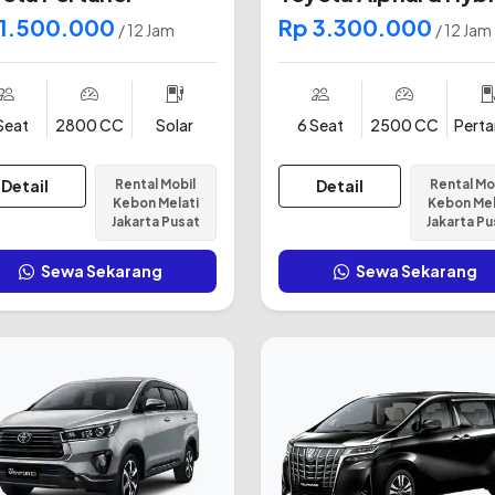
 1.500.000
Rp 3.300.000
/ 12 Jam
/ 12 Jam
Seat
2800 CC
Solar
6 Seat
2500 CC
Pert
Detail
Rental Mobil
Detail
Rental Mo
Kebon Melati
Kebon Mel
Jakarta Pusat
Jakarta Pu
Sewa Sekarang
Sewa Sekarang