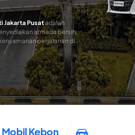
i Jakarta Pusat
adalah
 Menyediakan armada bersih,
k kenyamanan perjalanan di
l Mobil Kebon