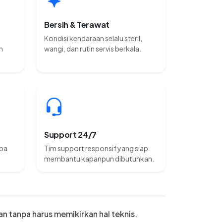
Bersih & Terawat
Kondisi kendaraan selalu steril,
n
wangi, dan rutin servis berkala.
Support 24/7
npa
Tim support responsif yang siap
membantu kapanpun dibutuhkan.
an tanpa harus memikirkan hal teknis.