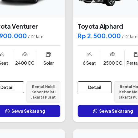
ota Venturer
Toyota Alphard
 900.000
Rp 2.500.000
/ 12 Jam
/ 12 Jam
Seat
2400 CC
Solar
6 Seat
2500 CC
Pert
Detail
Rental Mobil
Detail
Rental Mo
Kebon Melati
Kebon Mel
Jakarta Pusat
Jakarta Pu
Sewa Sekarang
Sewa Sekarang