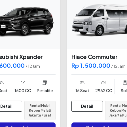
subishi Xpander
Hiace Commuter
 600.000
Rp 1.500.000
/ 12 Jam
/ 12 Jam
Seat
1500 CC
Pertalite
15 Seat
2982 CC
Sol
Detail
Rental Mobil
Detail
Rental Mo
Kebon Melati
Kebon Mel
Jakarta Pusat
Jakarta Pu