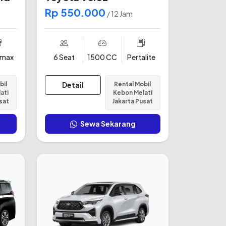
Rp 550.000
/ 12 Jam
amax
6 Seat
1500 CC
Pertalite
bil
Detail
Rental Mobil
ati
Kebon Melati
sat
Jakarta Pusat
Sewa Sekarang