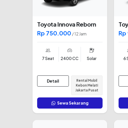
Toyota Innova Reborn
Toy
Rp 750.000
Rp
/ 12 Jam
7 Seat
2400 CC
Solar
6 
Detail
Rental Mobil
Kebon Melati
Jakarta Pusat
Sewa Sekarang