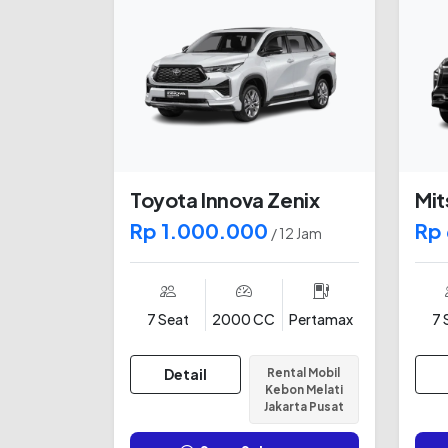
Toyota Innova Zenix
Mit
Rp 1.000.000
Rp
/ 12 Jam
7 Seat
2000 CC
Pertamax
7 
Detail
Rental Mobil
Kebon Melati
Jakarta Pusat