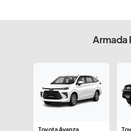
Armada R
Toyota Avanza
Toy