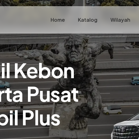
Home
Katalog
Wilayah
il Kebon
rta Pusat
il Plus