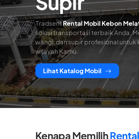
Supir
Tradsent
Rental Mobil Kebon Melat
solusi transportasi terbaik Anda.
wangi, dan supir profesional untu
wilayah Kamu.
Lihat Katalog Mobil
Kenapa Memilih
Renta