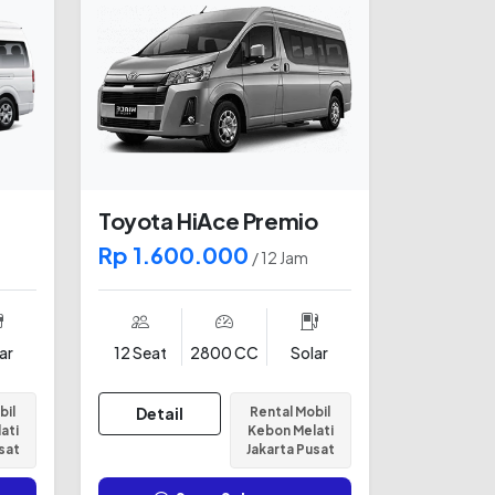
Toyota HiAce Premio
Rp 1.600.000
/ 12 Jam
ar
12 Seat
2800 CC
Solar
bil
Detail
Rental Mobil
ati
Kebon Melati
sat
Jakarta Pusat