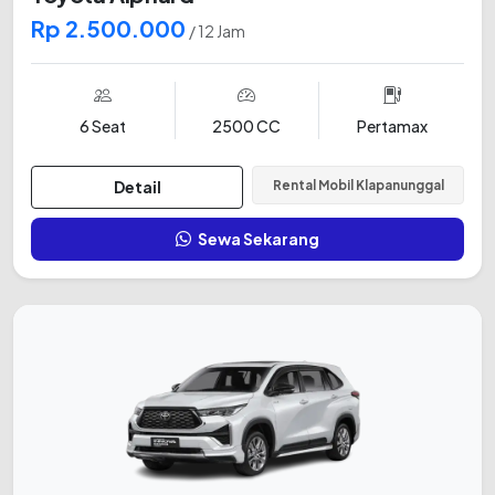
Rp 2.500.000
/ 12 Jam
6 Seat
2500 CC
Pertamax
Detail
Rental Mobil Klapanunggal
Sewa Sekarang