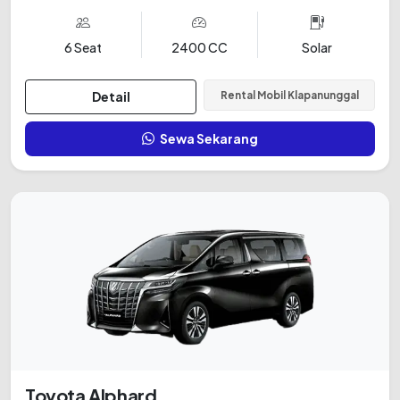
6 Seat
2400 CC
Solar
Detail
Rental Mobil Klapanunggal
Sewa Sekarang
Toyota Alphard