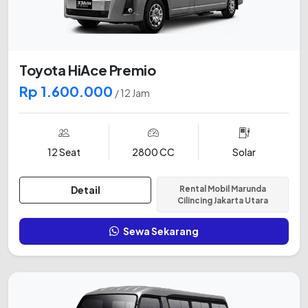
Toyota HiAce Premio
Rp 1.600.000
/ 12 Jam
12 Seat
2800 CC
Solar
Detail
Rental Mobil Marunda
Cilincing Jakarta Utara
Sewa Sekarang