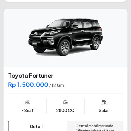
Toyota Fortuner
Rp 1.500.000
/ 12 Jam
7 Seat
2800 CC
Solar
Detail
Rental Mobil Marunda
Cilincing Jakarta Utara