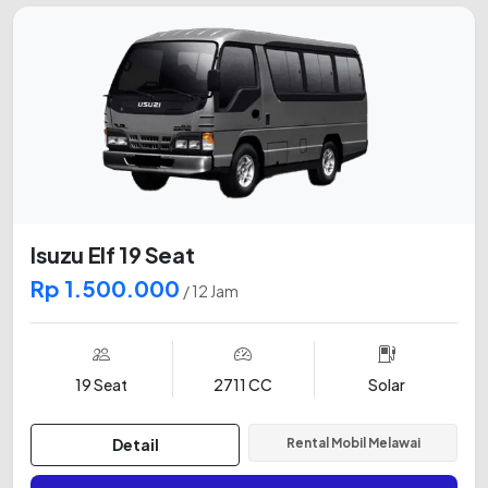
Isuzu Elf 19 Seat
Rp 1.500.000
/ 12 Jam
19 Seat
2711 CC
Solar
Detail
Rental Mobil Melawai