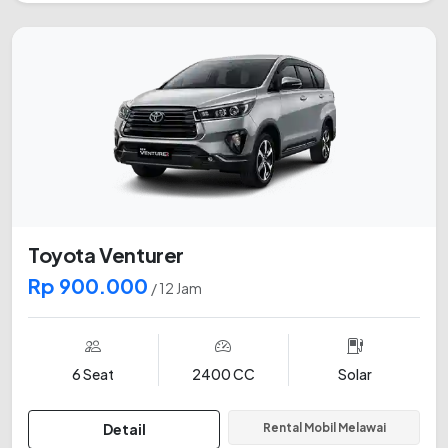
Toyota Venturer
Rp 900.000
/ 12 Jam
6 Seat
2400 CC
Solar
Detail
Rental Mobil Melawai