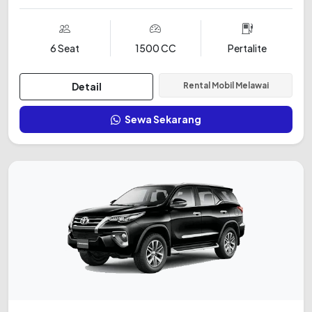
6 Seat
1500 CC
Pertalite
Detail
Rental Mobil Melawai
Sewa Sekarang