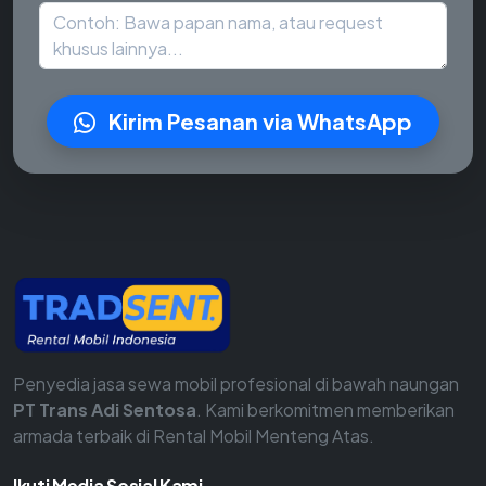
Kirim Pesanan via WhatsApp
Penyedia jasa sewa mobil profesional di bawah naungan
PT Trans Adi Sentosa
. Kami berkomitmen memberikan
armada terbaik di Rental Mobil Menteng Atas.
Ikuti Media Sosial Kami