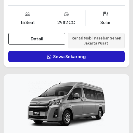
15 Seat
2982 CC
Solar
Detail
Rental Mobil Paseban Senen
Jakarta Pusat
Sewa Sekarang