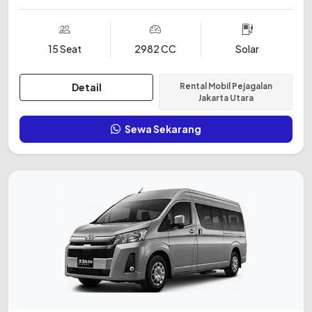
15 Seat
2982 CC
Solar
Detail
Rental Mobil Pejagalan
Jakarta Utara
Sewa Sekarang