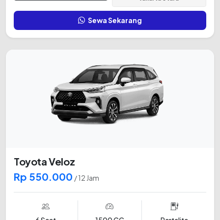
Sewa Sekarang
Toyota Veloz
Rp 550.000
/ 12 Jam
6 Seat
1500 CC
Pertalite