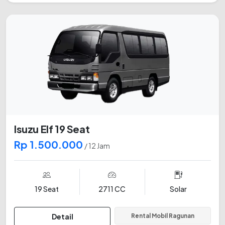
Isuzu Elf 19 Seat
Rp 1.500.000
/ 12 Jam
19 Seat
2711 CC
Solar
Detail
Rental Mobil Ragunan