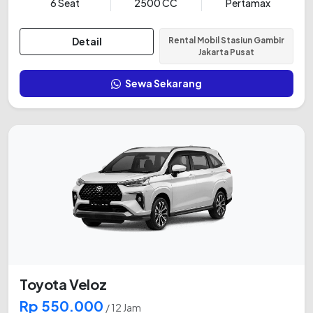
6 Seat
2500 CC
Pertamax
Detail
Rental Mobil Stasiun Gambir
Jakarta Pusat
Sewa Sekarang
Toyota Veloz
Rp 550.000
/ 12 Jam