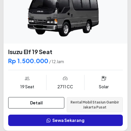
Isuzu Elf 19 Seat
Rp 1.500.000
/ 12 Jam
19 Seat
2711 CC
Solar
Detail
Rental Mobil Stasiun Gambir
Jakarta Pusat
Sewa Sekarang