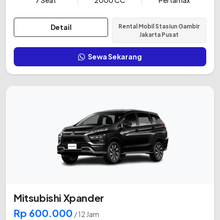
7 Seat
2000 CC
Pertamax
Detail
Rental Mobil Stasiun Gambir
Jakarta Pusat
Sewa Sekarang
Mitsubishi Xpander
Rp 600.000
/ 12 Jam