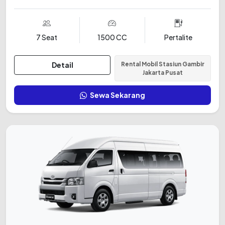
7 Seat
1500 CC
Pertalite
Detail
Rental Mobil Stasiun Gambir
Jakarta Pusat
Sewa Sekarang