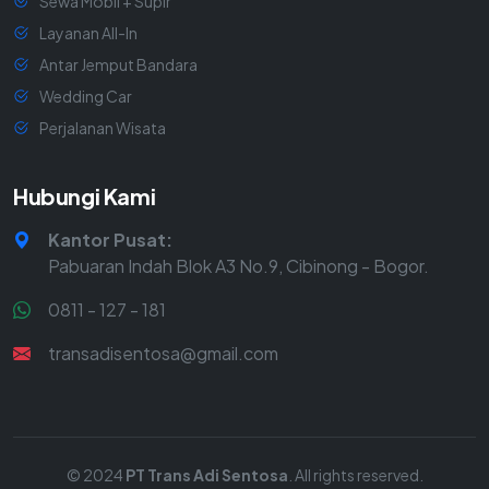
Sewa Mobil + Supir
Layanan All-In
Antar Jemput Bandara
Wedding Car
Perjalanan Wisata
Hubungi Kami
Kantor Pusat:
Pabuaran Indah Blok A3 No.9, Cibinong - Bogor.
0811 - 127 - 181
transadisentosa@gmail.com
© 2024
PT Trans Adi Sentosa
. All rights reserved.