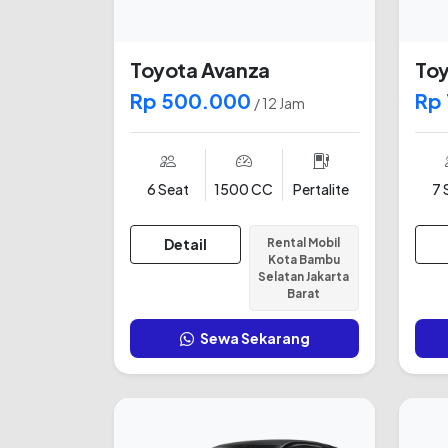
Toyota Avanza
Toy
Rp 500.000
Rp
/ 12 Jam
6 Seat
1500 CC
Pertalite
7 
Detail
Rental Mobil
Kota Bambu
Selatan Jakarta
Barat
Sewa Sekarang