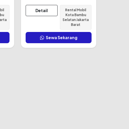
bil
Detail
Rental Mobil
bu
Kota Bambu
arta
Selatan Jakarta
Barat
Sewa Sekarang