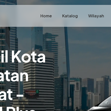
Home
Katalog
Wilayah
il Kota
atan
at -