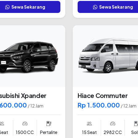
Sewa Sekarang
Sewa Sekarang
subishi Xpander
Hiace Commuter
 600.000
Rp 1.500.000
/ 12 Jam
/ 12 Jam
Seat
1500 CC
Pertalite
15 Seat
2982 CC
Sol