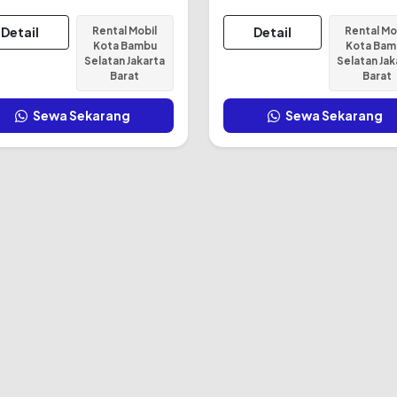
Detail
Rental Mobil
Detail
Rental Mo
Kota Bambu
Kota Bam
Selatan Jakarta
Selatan Jak
Barat
Barat
Sewa Sekarang
Sewa Sekarang