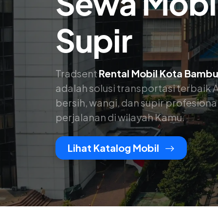
Sewa Mobil
Supir
Tradsent
Rental Mobil Kota Bambu
adalah solusi transportasi terbai
bersih, wangi, dan supir profesio
perjalanan di wilayah Kamu.
Lihat Katalog Mobil