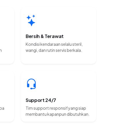
Bersih & Terawat
Kondisi kendaraan selalu steril,
n
wangi, dan rutin servis berkala.
Support 24/7
npa
Tim support responsif yang siap
membantu kapanpun dibutuhkan.