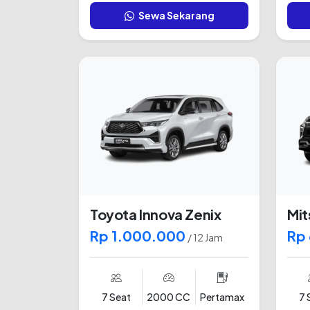
Sewa Sekarang
Toyota Innova Zenix
Mit
Rp 1.000.000
Rp
/ 12 Jam
7 Seat
2000 CC
Pertamax
7 