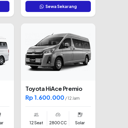
Sewa Sekarang
Toyota HiAce Premio
Rp 1.600.000
/ 12 Jam
ar
12 Seat
2800 CC
Solar