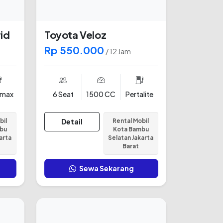
id
Toyota Veloz
Rp 550.000
/ 12 Jam
amax
6 Seat
1500 CC
Pertalite
bil
Detail
Rental Mobil
bu
Kota Bambu
arta
Selatan Jakarta
Barat
Sewa Sekarang