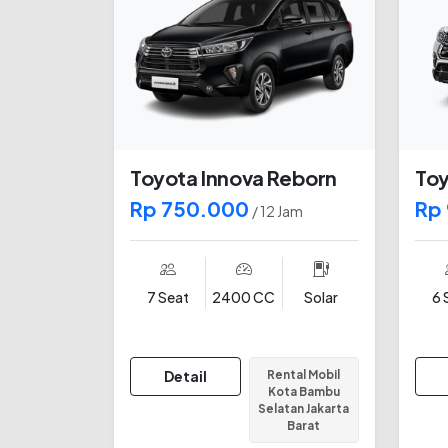
Toyota Innova Reborn
Toy
Rp 750.000
Rp
/ 12 Jam
7 Seat
2400 CC
Solar
6 
Detail
Rental Mobil
Kota Bambu
Selatan Jakarta
Barat