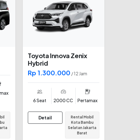
Toyota Innova Zenix
Hybrid
Rp 1.300.000
/ 12 Jam
amax
6 Seat
2000 CC
Pertamax
bil
Detail
Rental Mobil
bu
Kota Bambu
arta
Selatan Jakarta
Barat