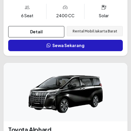
6 Seat
2400 CC
Solar
Detail
Rental Mobil Jakarta Barat
Sewa Sekarang
Toyota Alphard