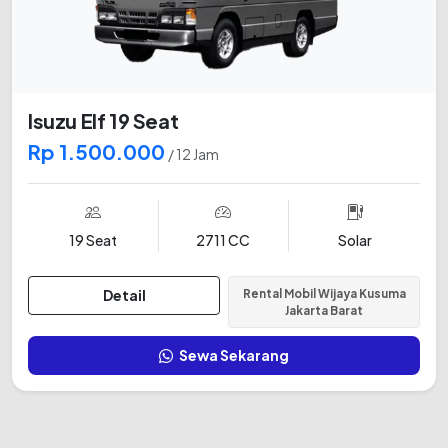
Isuzu Elf 19 Seat
Rp 1.500.000
/ 12 Jam
19 Seat
2711 CC
Solar
Detail
Rental Mobil Wijaya Kusuma
Jakarta Barat
Sewa Sekarang