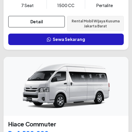
7 Seat
1500 CC
Pertalite
Detail
Rental Mobil Wijaya Kusuma
Jakarta Barat
Sewa Sekarang
Hiace Commuter