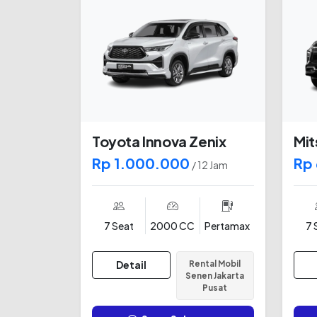
Toyota Innova Zenix
Mit
Rp 1.000.000
Rp
/ 12 Jam
7 Seat
2000 CC
Pertamax
7 
Detail
Rental Mobil
Senen Jakarta
Pusat