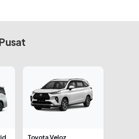
 Pusat
id
Toyota Veloz