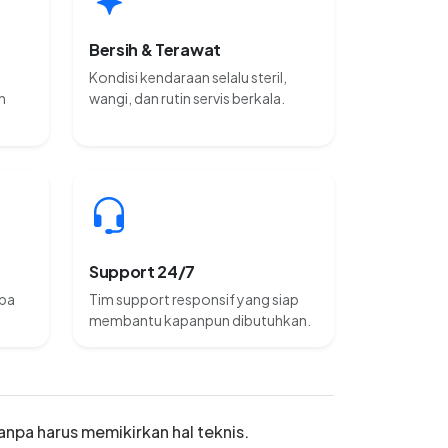
Bersih & Terawat
Kondisi kendaraan selalu steril,
n
wangi, dan rutin servis berkala.
Support 24/7
npa
Tim support responsif yang siap
membantu kapanpun dibutuhkan.
anpa harus memikirkan hal teknis.