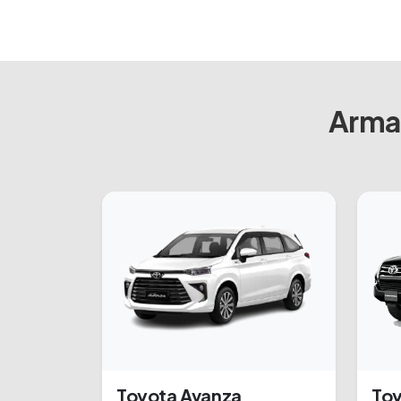
Armad
Toyota Avanza
Toy