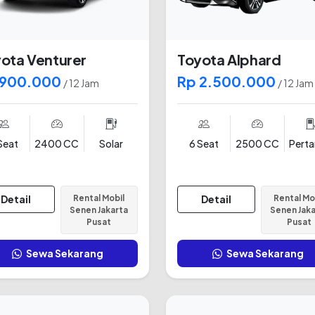
ota Venturer
Toyota Alphard
 900.000
Rp 2.500.000
/ 12 Jam
/ 12 Jam
Seat
2400 CC
Solar
6 Seat
2500 CC
Pert
Detail
Rental Mobil
Detail
Rental Mo
Senen Jakarta
Senen Jak
Pusat
Pusat
Sewa Sekarang
Sewa Sekarang