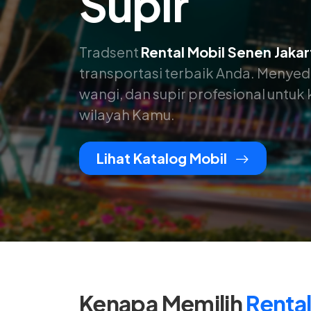
Supir
Tradsent
Rental Mobil Senen Jakar
transportasi terbaik Anda. Menyed
wangi, dan supir profesional untu
wilayah Kamu.
Lihat Katalog Mobil
Kenapa Memilih
Renta