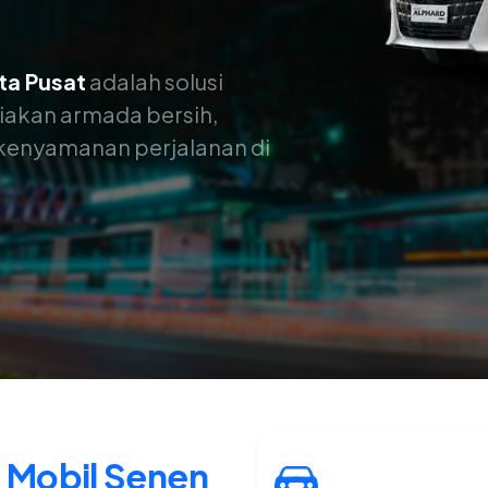
ta Pusat
adalah solusi
iakan armada bersih,
k kenyamanan perjalanan di
l Mobil Senen