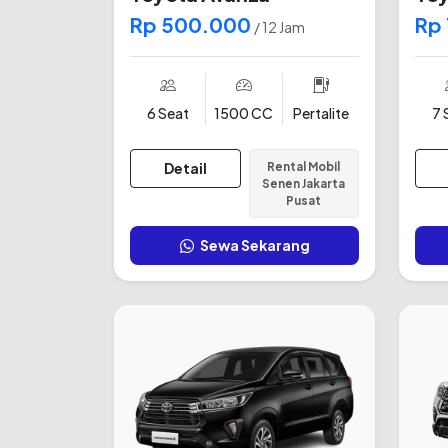
Rp 500.000
Rp
/ 12 Jam
6 Seat
1500 CC
Pertalite
7 
Detail
Rental Mobil
Senen Jakarta
Pusat
Sewa Sekarang