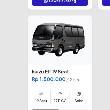
Sewa Sekarang
Isuzu Elf 19 Seat
Rp 1.500.000
/ 12 Jam
19 Seat
2711 CC
Solar