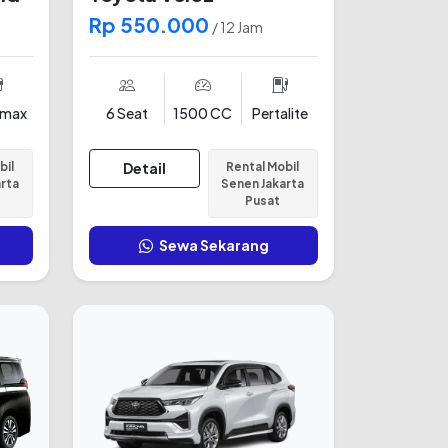
Rp 550.000
/ 12 Jam
amax
6 Seat
1500 CC
Pertalite
bil
Detail
Rental Mobil
arta
Senen Jakarta
Pusat
Sewa Sekarang