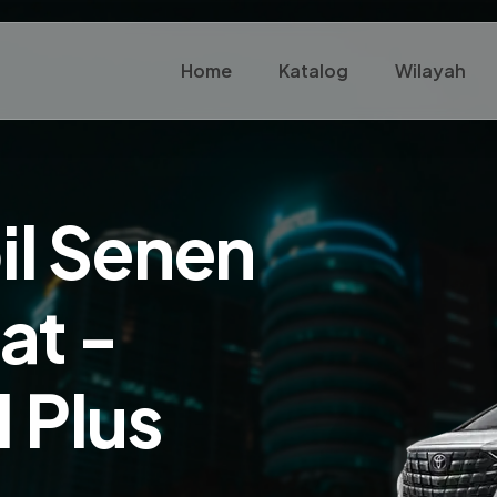
Home
Katalog
Wilayah
il Senen
at -
 Plus