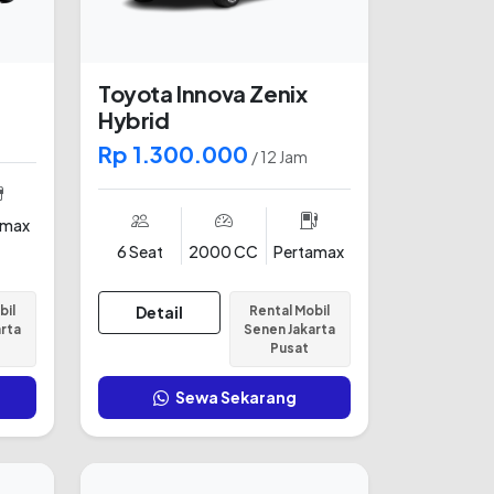
Toyota Innova Zenix
Hybrid
Rp 1.300.000
/ 12 Jam
amax
6 Seat
2000 CC
Pertamax
bil
Detail
Rental Mobil
arta
Senen Jakarta
Pusat
Sewa Sekarang