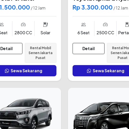
 1.500.000
Rp 3.300.000
/ 12 Jam
/ 12 Jam
Seat
2800 CC
Solar
6 Seat
2500 CC
Pert
Detail
Rental Mobil
Detail
Rental Mo
Senen Jakarta
Senen Jak
Pusat
Pusat
Sewa Sekarang
Sewa Sekarang