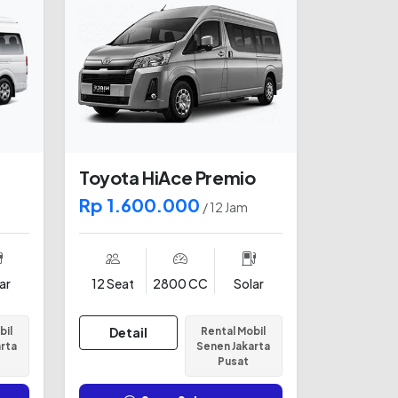
Toyota HiAce Premio
Rp 1.600.000
/ 12 Jam
ar
12 Seat
2800 CC
Solar
bil
Detail
Rental Mobil
arta
Senen Jakarta
Pusat