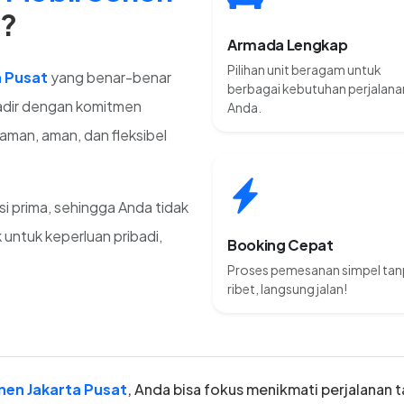
t?
Armada Lengkap
Pilihan unit beragam untuk
a Pusat
yang benar-benar
berbagai kebutuhan perjalana
adir dengan komitmen
Anda.
man, aman, dan fleksibel
si prima, sehingga Anda tidak
 untuk keperluan pribadi,
Booking Cepat
Proses pemesanan simpel ta
ribet, langsung jalan!
nen Jakarta Pusat
, Anda bisa fokus menikmati perjalanan t