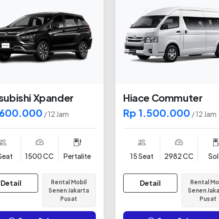
subishi Xpander
Hiace Commuter
 600.000
Rp 1.500.000
/ 12 Jam
/ 12 Jam
Seat
1500 CC
Pertalite
15 Seat
2982 CC
Sol
Detail
Rental Mobil
Detail
Rental Mo
Senen Jakarta
Senen Jak
Pusat
Pusat