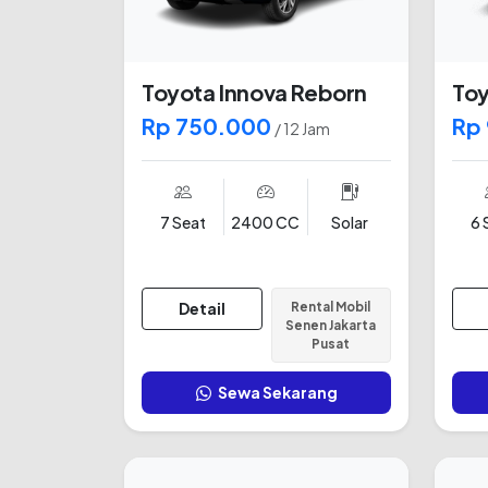
Toyota Innova Reborn
Toy
Rp 750.000
Rp
/ 12 Jam
7 Seat
2400 CC
Solar
6 
Detail
Rental Mobil
Senen Jakarta
Pusat
Sewa Sekarang